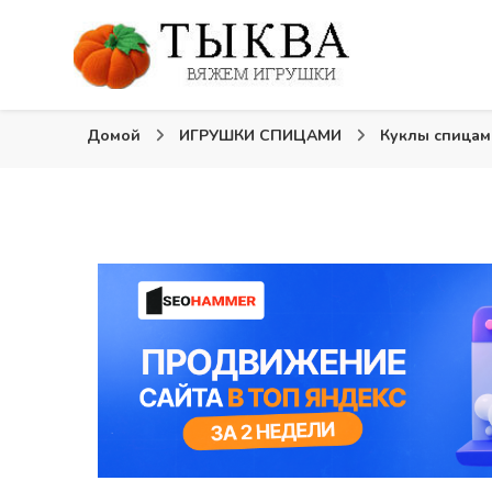
Вязаные игрушки и крючком и спицами. Схемы, опи
Тыква: Вяжем игрушки
Домой
ИГРУШКИ СПИЦАМИ
Куклы спица