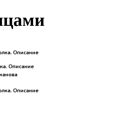
ицами
ка. Описание
еканова