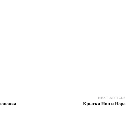
NEXT ARTICLE
нопочка
Крыски Нип и Нора