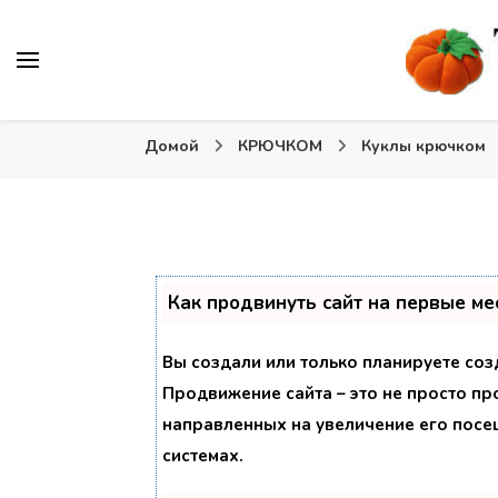
Вязаные игрушки и крючком и спицами. Схемы, описа
Тыква: Вяжем игрушки
Домой
КРЮЧКОМ
Куклы крючком
Как продвинуть сайт на первые ме
Вы создали или только планируете созд
Продвижение сайта – это не просто пр
направленных на увеличение его посе
системах.