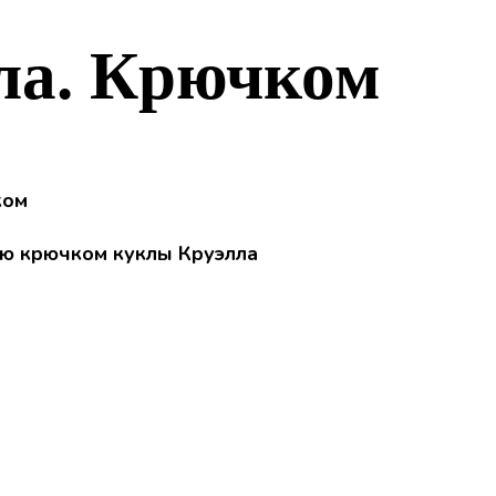
ла. Крючком
ию крючком куклы Круэлла