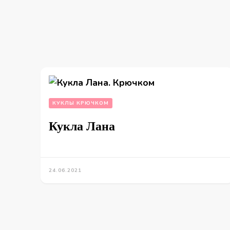
КУКЛЫ КРЮЧКОМ
Кукла Лана
24.06.2021