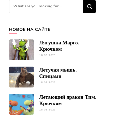
Looking
for
Something?
НОВОЕ НА САЙТЕ
Лягушка Марго.
Крючком
18.08.2023
Летучая мышь.
Спицами
18.08.2023
Летающий дракон Тим.
Крючком
18.08.2023