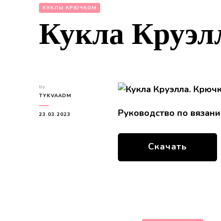
КУКЛЫ КРЮЧКОМ
Кукла Круэл
by
TYKVAADM
Руководство по вязан
23.03.2023
Скачать