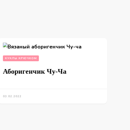
КУКЛЫ КРЮЧКОМ
Аборигенчик Чу-Ча
03.02.2022