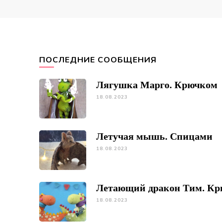
ПОСЛЕДНИЕ СООБЩЕНИЯ
Лягушка Марго. Крючком
18.08.2023
Летучая мышь. Спицами
18.08.2023
Летающий дракон Тим. К
18.08.2023