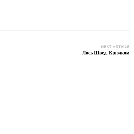
NEXT ARTICLE
Лось Швед. Крючком