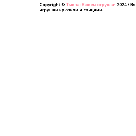
Copyright ©
Тыква: Вяжем игрушки
2024 / В
игрушки крючком и спицами.