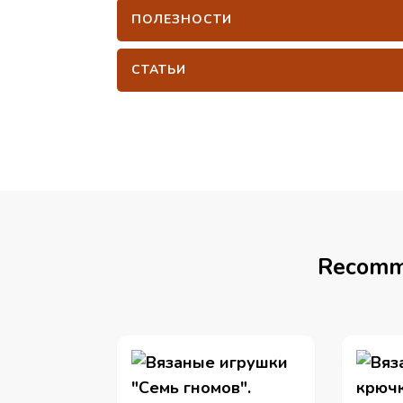
ПОЛЕЗНОСТИ
СТАТЬИ
Recomm