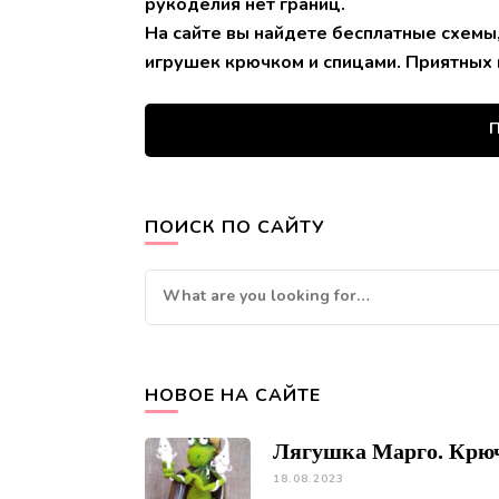
рукоделия нет границ.
На сайте вы найдете бесплатные схемы
игрушек крючком и спицами. Приятных 
П
ПОИСК ПО САЙТУ
Looking
for
Something?
НОВОЕ НА САЙТЕ
Лягушка Марго. Крю
18.08.2023