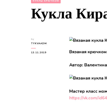
КУКЛЫ КРЮЧКОМ
Кукла Кир
by
TYKVAADM
Вязаная крючком 
13.11.2019
Автор: Валентин
Мастер класс мо
https://vk.com/id