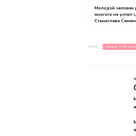
Молодой человек р
многого не успел с
Станислава Семен
TAGS:
МЫШИ КРЮЧКО