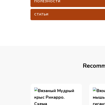
ПОЛЕЗНОСТИ
СТАТЬИ
Recomm