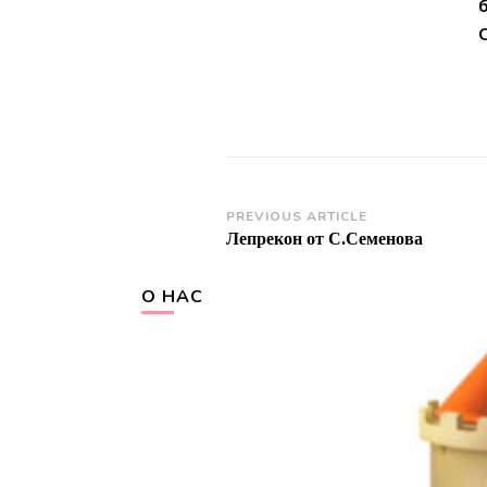
Post
PREVIOUS ARTICLE
Лепрекон от С.Семенова
Navigation
О НАС