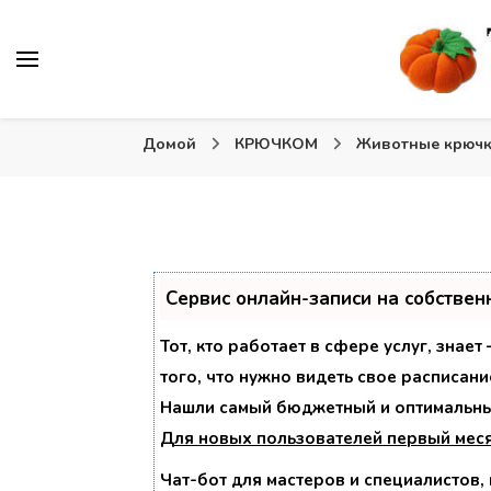
Вязаные игрушки и крючком и спицами. Схемы, описа
Тыква: Вяжем игрушки
Домой
КРЮЧКОМ
Животные крюч
Сервис онлайн-записи на собствен
Тот, кто работает в сфере услуг, знае
того, что нужно видеть свое расписани
Нашли самый бюджетный и оптимальны
Для новых пользователей
первый мес
Чат-бот для мастеров и специалистов,