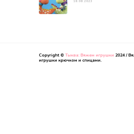
18.08.2023
Copyright ©
Тыква: Вяжем игрушки
2024 / В
игрушки крючком и спицами.