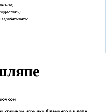
визите;
предоплаты;
 зарабатывать;
шляпе
ию крючком игрушки Фламинго в шляпе