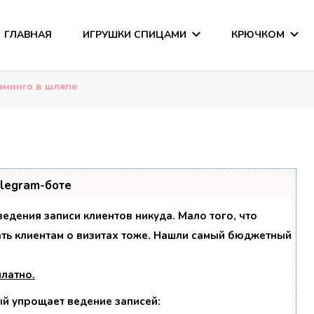
ГЛАВНАЯ
ИГРУШКИ СПИЦАМИ
КРЮЧКОМ
сания
аминго в шляпе
elegram-боте
 ведения записи клиентов никуда. Мало того, что
ать клиентам о визитах тоже. Нашли самый бюджетный
платно
.
ый упрощает ведение записей: