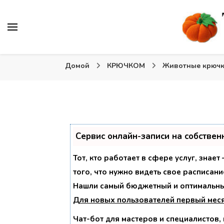
Вязаные игрушки и крючком и спицами. Схемы, описа
Тыква: Вяжем игрушки
Домой
КРЮЧКОМ
Животные крюч
Сервис онлайн-записи на собствен
Тот, кто работает в сфере услуг, знае
того, что нужно видеть свое расписани
Нашли самый бюджетный и оптимальны
Для новых пользователей
первый мес
Чат-бот для мастеров и специалистов,