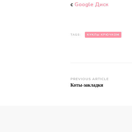
с
Googlе Диск
TAGS:
КУКЛЫ КРЮЧКОМ
Post
PREVIOUS ARTICLE
Коты-закладки
Navigation