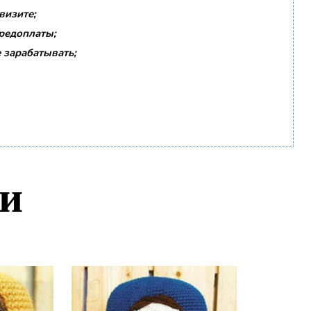
визите;
предоплаты;
 зарабатывать;
и