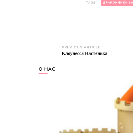
TAGS:
ДРАКОНЧИКИ М
Post
PREVIOUS ARTICLE
Клоунесса Настенька
Navigation
О НАС