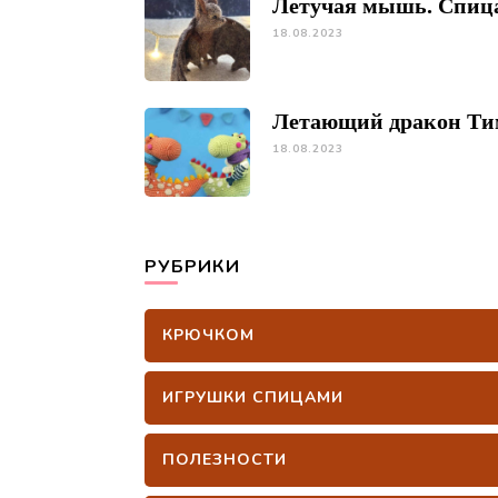
Летучая мышь. Спиц
18.08.2023
Летающий дракон Ти
18.08.2023
РУБРИКИ
КРЮЧКОМ
ИГРУШКИ СПИЦАМИ
ПОЛЕЗНОСТИ