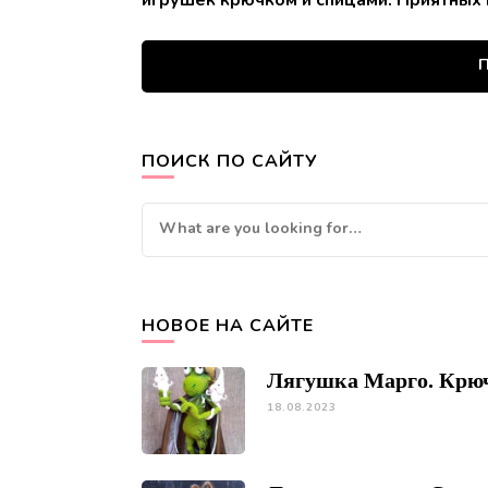
игрушек крючком и спицами. Приятных 
П
ПОИСК ПО САЙТУ
Looking
for
Something?
НОВОЕ НА САЙТЕ
Лягушка Марго. Крю
18.08.2023