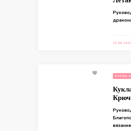
Руково
дракон
10.06.202
КУКЛЫ 
Кукла
Крюч
Руково
Благоп
вязание