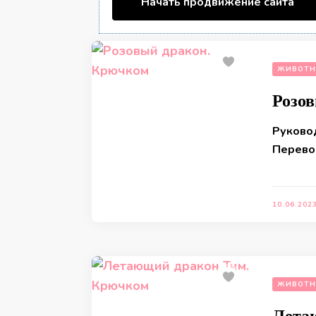
Начать продвижение сайта
ЖИВОТН
Розо
Руково
Перевод
10.06.202
ЖИВОТН
Лета