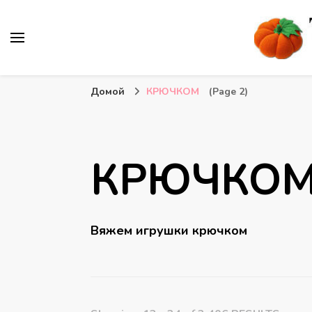
Вязаные игрушки и крючком и спицами. Схемы, описа
Тыква: Вяжем игрушки
Домой
КРЮЧКОМ
(Page 2)
КРЮЧКО
Вяжем игрушки крючком