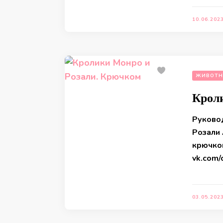
10.06.202
ЖИВОТН
Крол
Руково
Розали
крючко
vk.com
03.05.202