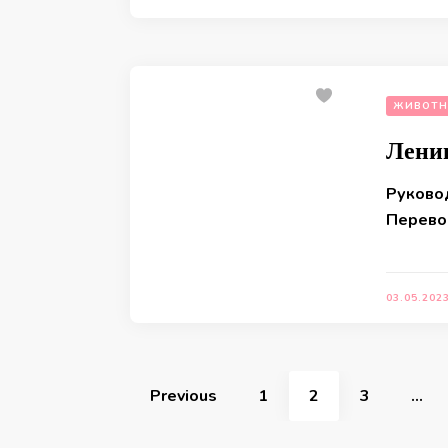
ЖИВОТН
Лени
Руково
Перевод
03.05.202
Навигация
по
Page
Page
Page
Previous
1
2
3
…
записям