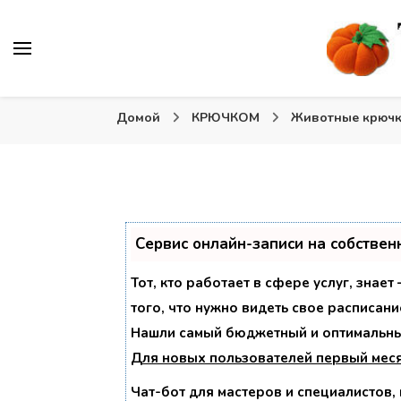
Вязаные игрушки и крючком и спицами. Схемы, описа
Тыква: Вяжем игрушки
Домой
КРЮЧКОМ
Животные крюч
Сервис онлайн-записи на собствен
Тот, кто работает в сфере услуг, знае
того, что нужно видеть свое расписани
Нашли самый бюджетный и оптимальны
Для новых пользователей
первый мес
Чат-бот для мастеров и специалистов,