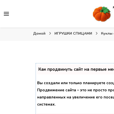
Вязаные игрушки и крючком и спицами. Схемы, описа
Тыква: Вяжем игрушки
Домой
ИГРУШКИ СПИЦАМИ
Куклы
Как продвинуть сайт на первые ме
Вы создали или только планируете созд
Продвижение сайта – это не просто пр
направленных на увеличение его посе
системах.